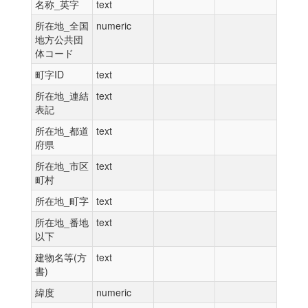
名称_英字
text
所在地_全国
numeric
地方公共団
体コード
町字ID
text
所在地_連結
text
表記
所在地_都道
text
府県
所在地_市区
text
町村
所在地_町字
text
所在地_番地
text
以下
建物名等(方
text
書)
緯度
numeric