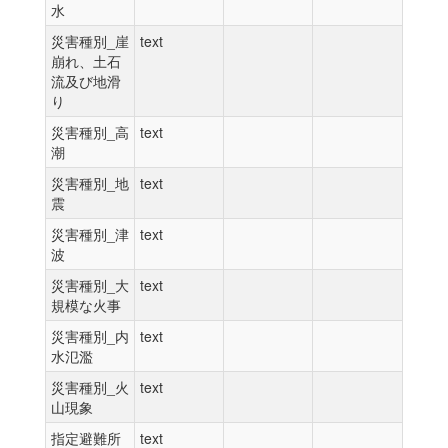
水
災害種別_崖
text
崩れ、土石
流及び地滑
り
災害種別_高
text
潮
災害種別_地
text
震
災害種別_津
text
波
災害種別_大
text
規模な火事
災害種別_内
text
水氾濫
災害種別_火
text
山現象
指定避難所
text