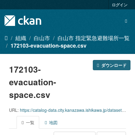
ス
ログイン
キ
ッ
Togg
プ
navig
し
て
組織
白山市
白山市 指定緊急避難場所一覧
内
172103-evacuation-space.csv
容
へ
ダウンロード
172103-
evacuation-
space.csv
URL:
https://catalog-data.city.kanazawa.ishikawa.jp/dataset/61d8ad0d-86d9-47b3-8b39-ef289113d2cc/resource/079388c8-2dd7-4046-a7a7-addf01b9dbe0/download/172103-evacuation-space.csv
一覧
地図