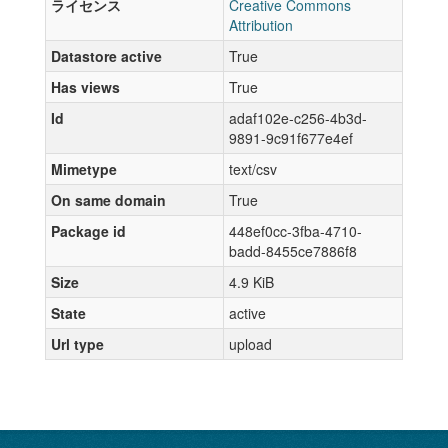
ライセンス
Creative Commons
Attribution
Datastore active
True
Has views
True
Id
adaf102e-c256-4b3d-
9891-9c91f677e4ef
Mimetype
text/csv
On same domain
True
Package id
448ef0cc-3fba-4710-
badd-8455ce7886f8
Size
4.9 KiB
State
active
Url type
upload