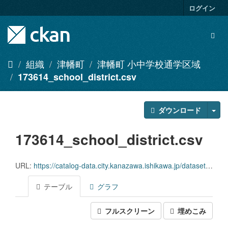
ス
ログイン
キ
ッ
Togg
プ
navig
し
て
組織
津幡町
津幡町 小中学校通学区域
内
173614_school_district.csv
容
へ
ダウンロード
173614_school_district.csv
URL:
https://catalog-data.city.kanazawa.ishikawa.jp/dataset/448ef0cc-3fba-4710-badd-8455ce7886f8/resource/adaf102e-c256-4b3d-9891-9c91f677e4ef/download/173614_school_district.csv
テーブル
グラフ
フルスクリーン
埋めこみ