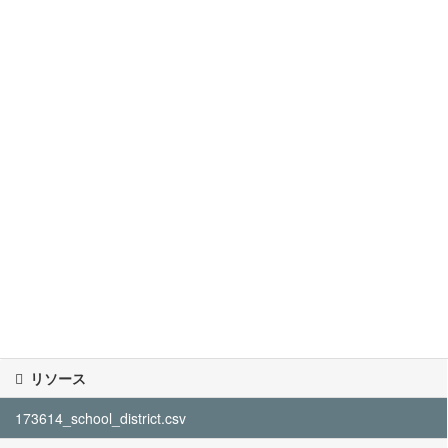
リソース
173614_school_district.csv