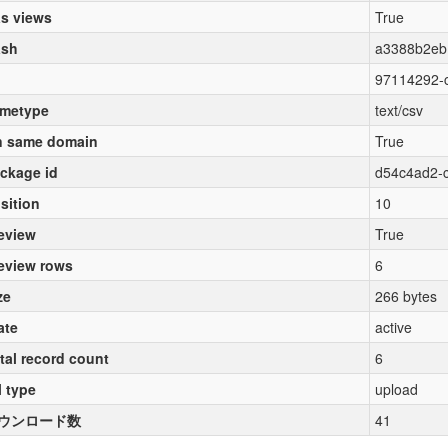
s views
True
ash
a3388b2eb
97114292-
metype
text/csv
 same domain
True
ckage id
d54c4ad2-
sition
10
eview
True
eview rows
6
ze
266 bytes
ate
active
tal record count
6
l type
upload
ウンロード数
41