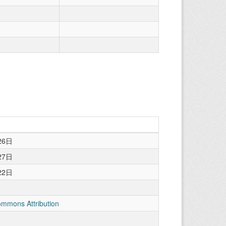
26日
27日
22日
ommons Attribution