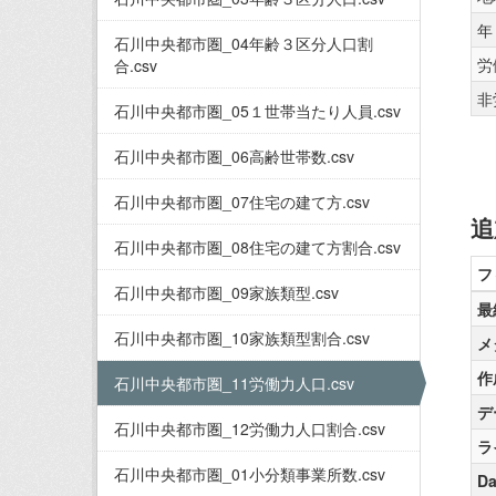
年
石川中央都市圏_04年齢３区分人口割
労
合.csv
非
石川中央都市圏_05１世帯当たり人員.csv
石川中央都市圏_06高齢世帯数.csv
石川中央都市圏_07住宅の建て方.csv
追
石川中央都市圏_08住宅の建て方割合.csv
フ
石川中央都市圏_09家族類型.csv
最
石川中央都市圏_10家族類型割合.csv
メ
作
石川中央都市圏_11労働力人口.csv
デ
石川中央都市圏_12労働力人口割合.csv
ラ
石川中央都市圏_01小分類事業所数.csv
Da