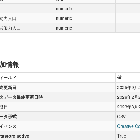
numeric
働力人口
numeric
労働力人口
numeric
加情報
ィールド
値
終更新日
2025年9月
タデータ最終更新日時
2026年2月
成日
2023年3月
ータ形式
CSV
イセンス
Creative C
tastore active
True