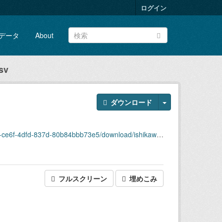
ログイン
データ
About
sv
ダウンロード
bb73e5/download/ishikawa_central_11_roudouryokujinkou.csv
フルスクリーン
埋めこみ