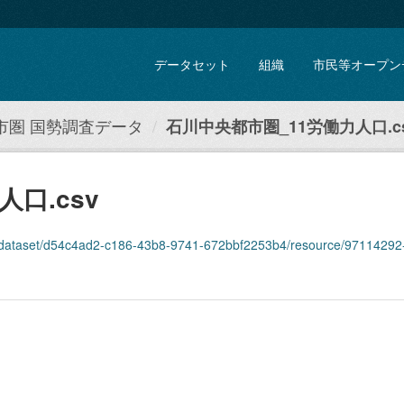
データセット
組織
市民等オープン
市圏 国勢調査データ
石川中央都市圏_11労働力人口.c
口.csv
et/d54c4ad2-c186-43b8-9741-672bbf2253b4/resource/97114292-ce6f-4dfd-837d-80b84b