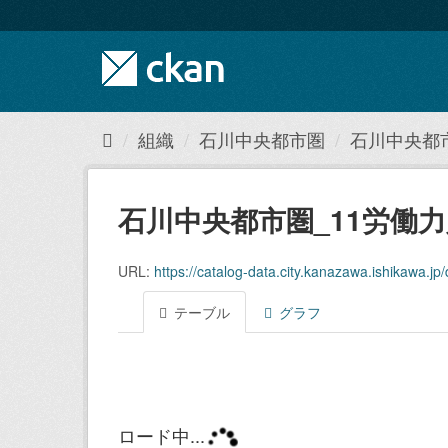
ス
キ
ッ
プ
し
て
内
組織
石川中央都市圏
石川中央都
容
へ
石川中央都市圏_11労働力人
URL:
https://catalog-data.city.kanazawa.ishikawa.jp/datas
テーブル
グラフ