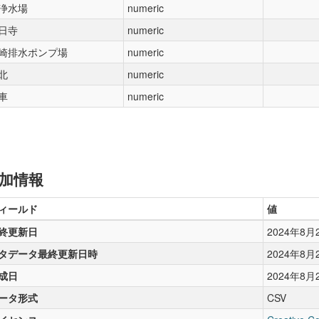
浄水場
numeric
日寺
numeric
崎排水ポンプ場
numeric
北
numeric
車
numeric
加情報
ィールド
値
終更新日
2024年8月
タデータ最終更新日時
2024年8月
成日
2024年8月
ータ形式
CSV