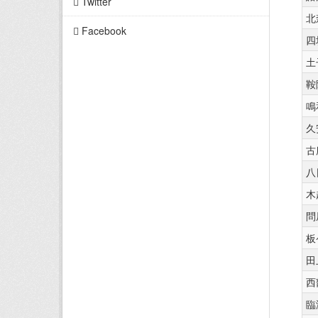
Twitter
北
Facebook
四
土
鞍
鳴
久
古
八
木
問
板
田
西
臨