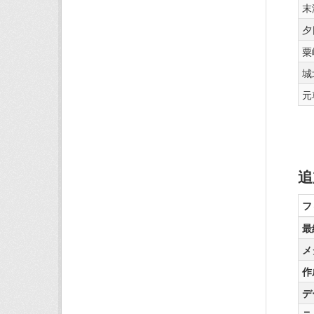
末
夕
粟
城
元
追
フ
最
メ
作
デ