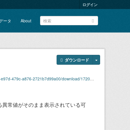
ログイン
データ
About
ダウンロード
a876-2721b7d99a00/download/172014_rainfall_2019.csv
る異常値がそのまま表示されている可