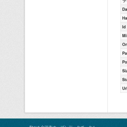
ラ
Da
Ha
Id
Mi
On
Pa
Po
Si
St
Ur