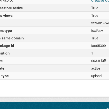
イセンス
Creative C
tastore active
True
s views
True
3294814b-
metype
text/csv
 same domain
True
ckage id
fae65309-
sition
1
ze
603.9 KiB
ate
active
l type
upload