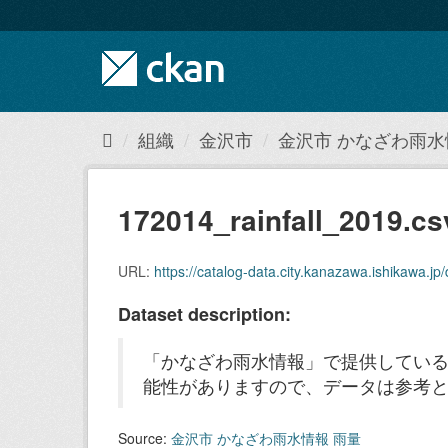
ス
キ
ッ
プ
し
て
内
組織
金沢市
金沢市 かなざわ雨水
容
へ
172014_rainfall_2019.cs
URL:
https://catalog-data.city.kanazawa.ishikawa.jp/
Dataset description:
「かなざわ雨水情報」で提供している
能性がありますので、データは参考
Source:
金沢市 かなざわ雨水情報 雨量