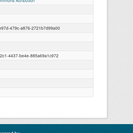
ommons Attribution
e97d-479c-a876-2721b7d99a00
12c1-4437-be4e-885a69a1c972