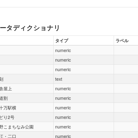
ータディクショナリ
タイプ
ラベル
numeric
numeric
numeric
刻
text
舎屋上
numeric
道割
numeric
十万駅横
numeric
どり2号
numeric
野こまちなみ公園
numeric
江・二口
numeric