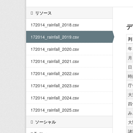
リソース
172014_rainfall_2018.csv
デ
172014_rainfall_2019.csv
列
年
172014_rainfall_2020.csv
月
172014_rainfall_2021.csv
日
172014_rainfall_2022.csv
時
庁
172014_rainfall_2023.csv
大
172014_rainfall_2024.csv
四
172014_rainfall_2025.csv
み
ソーシャル
大
諸