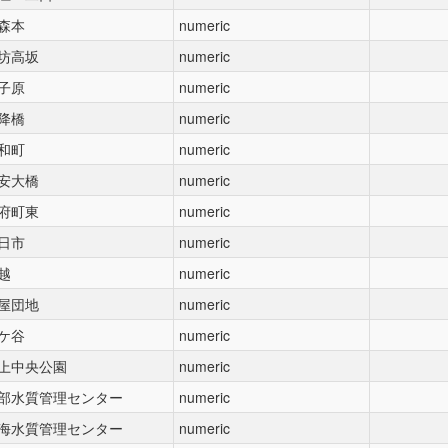
森本
numeric
坊高坂
numeric
子原
numeric
降橋
numeric
和町
numeric
安大橋
numeric
府町東
numeric
日市
numeric
越
numeric
屋団地
numeric
ケ谷
numeric
上中央公園
numeric
部水質管理センター
numeric
海水質管理センター
numeric