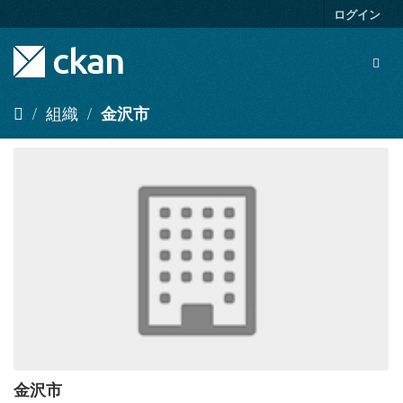
ス
ログイン
キ
ッ
Togg
プ
navig
し
て
組織
金沢市
内
容
へ
金沢市