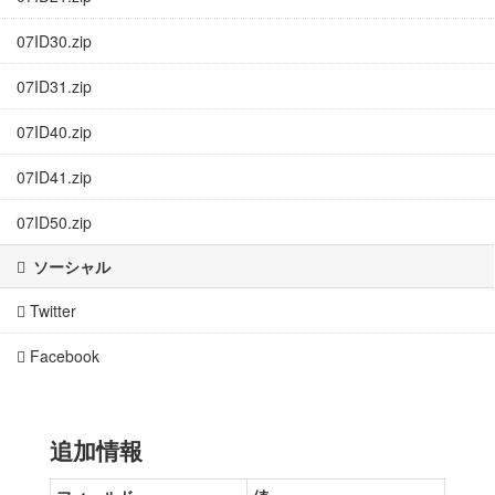
07ID30.zip
07ID31.zip
07ID40.zip
07ID41.zip
07ID50.zip
ソーシャル
Twitter
Facebook
追加情報