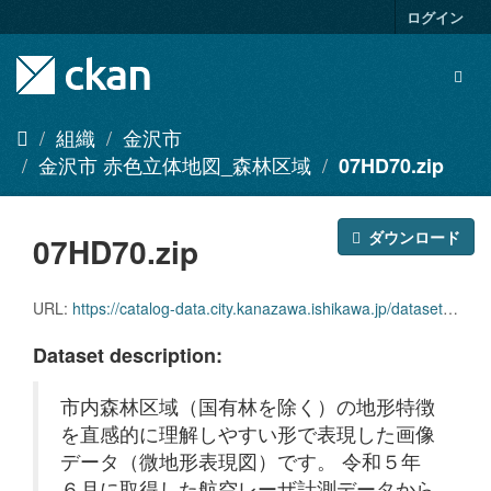
ス
ログイン
キ
ッ
Togg
プ
navig
し
て
組織
金沢市
内
金沢市 赤色立体地図_森林区域
07HD70.zip
容
へ
ダウンロード
07HD70.zip
URL:
https://catalog-data.city.kanazawa.ishikawa.jp/dataset/673a9382-17ad-439b-9a75-c5c8645d2331/resource/2d3a4a4a-6a9b-4335-af6e-ba31b13c5cc9/download/07hd70.zip
Dataset description:
市内森林区域（国有林を除く）の地形特徴
を直感的に理解しやすい形で表現した画像
データ（微地形表現図）です。 令和５年
６月に取得した航空レーザ計測データから