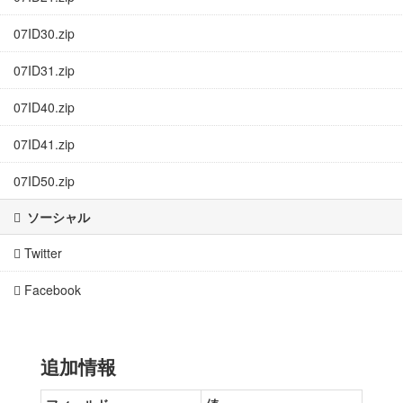
07ID30.zip
07ID31.zip
07ID40.zip
07ID41.zip
07ID50.zip
ソーシャル
Twitter
Facebook
追加情報