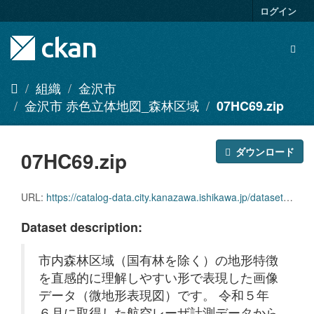
ス
ログイン
キ
ッ
Togg
プ
navig
し
て
組織
金沢市
内
金沢市 赤色立体地図_森林区域
07HC69.zip
容
へ
ダウンロード
07HC69.zip
URL:
https://catalog-data.city.kanazawa.ishikawa.jp/dataset/673a9382-17ad-439b-9a75-c5c8645d2331/resource/466b8dc3-4dd2-4b93-bcc8-2a3a3d4ec421/download/07hc69.zip
Dataset description:
市内森林区域（国有林を除く）の地形特徴
を直感的に理解しやすい形で表現した画像
データ（微地形表現図）です。 令和５年
６月に取得した航空レーザ計測データから