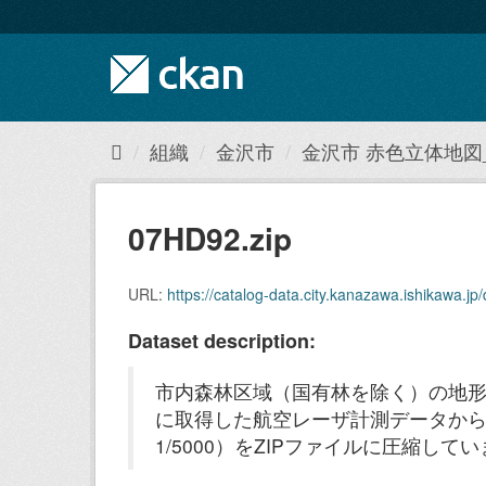
ス
キ
ッ
プ
し
て
内
組織
金沢市
金沢市 赤色立体地図
容
へ
07HD92.zip
URL:
https://catalog-data.city.kanazawa.ishikawa
Dataset description:
市内森林区域（国有林を除く）の地形
に取得した航空レーザ計測データから
1/5000）をZIPファイルに圧縮し