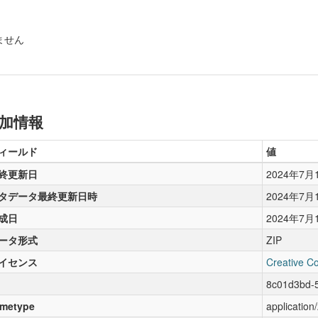
ません
加情報
ィールド
値
終更新日
2024年7月
タデータ最終更新日時
2024年7月
成日
2024年7月
ータ形式
ZIP
イセンス
Creative C
8c01d3bd-
metype
application/