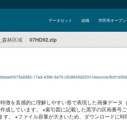
データセット
組織
市民等オープン
_森林区域
07HD92.zip
.jp/dataset/673a9382-17ad-439b-9a75-c5c8645d2331/resource/8c01d3bd-
特徴を直感的に理解しやすい形で表現した画像データ（
作成しています。 ※索引図に記載した黒字の区画番号ごと
ています。 ※ファイル容量が大きいため、ダウンロードに時