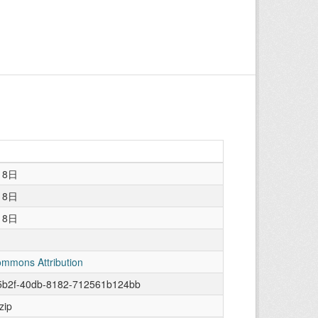
18日
18日
18日
ommons Attribution
5b2f-40db-8182-712561b124bb
zip