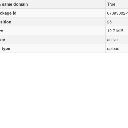
 same domain
True
ckage id
673a9382-
sition
25
ze
12.7 MiB
ate
active
l type
upload