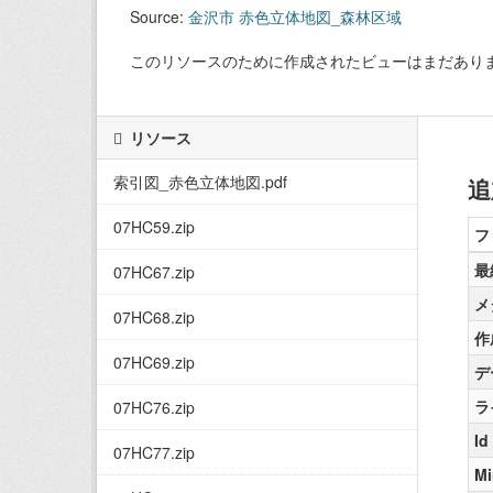
Source:
金沢市 赤色立体地図_森林区域
このリソースのために作成されたビューはまだあり
リソース
索引図_赤色立体地図.pdf
追
07HC59.zip
フ
最
07HC67.zip
メ
07HC68.zip
作
07HC69.zip
デ
ラ
07HC76.zip
Id
07HC77.zip
Mi