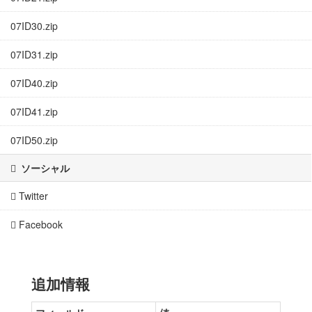
07ID30.zip
07ID31.zip
07ID40.zip
07ID41.zip
07ID50.zip
ソーシャル
Twitter
Facebook
追加情報