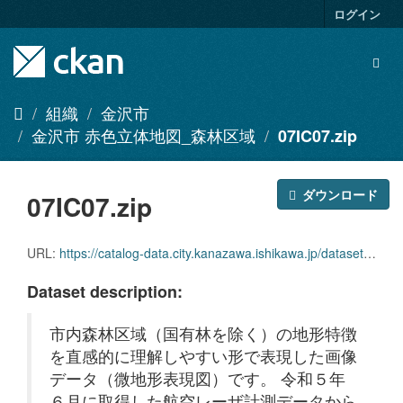
ス
ログイン
キ
ッ
Togg
プ
navig
し
て
組織
金沢市
内
金沢市 赤色立体地図_森林区域
07IC07.zip
容
へ
ダウンロード
07IC07.zip
URL:
https://catalog-data.city.kanazawa.ishikawa.jp/dataset/673a9382-17ad-439b-9a75-c5c8645d2331/resource/d3e249d7-ce95-4611-9903-fdb75241f7af/download/07ic07.zip
Dataset description:
市内森林区域（国有林を除く）の地形特徴
を直感的に理解しやすい形で表現した画像
データ（微地形表現図）です。 令和５年
６月に取得した航空レーザ計測データから