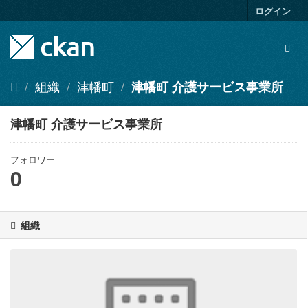
ス
ログイン
キ
ッ
Togg
プ
navig
し
て
組織
津幡町
津幡町 介護サービス事業所
内
容
へ
津幡町 介護サービス事業所
フォロワー
0
組織