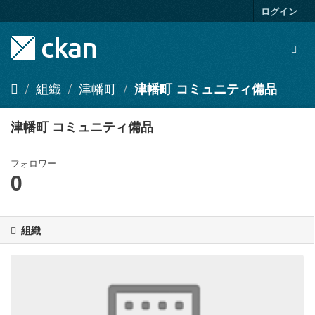
ス
ログイン
キ
ッ
Togg
プ
navig
し
て
組織
津幡町
津幡町 コミュニティ備品
内
容
へ
津幡町 コミュニティ備品
フォロワー
0
組織