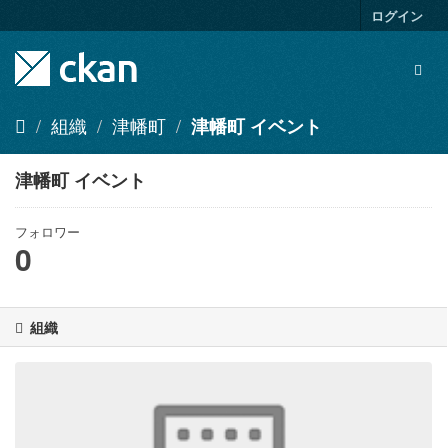
ス
ログイン
キ
ッ
Togg
プ
navig
し
て
組織
津幡町
津幡町 イベント
内
容
へ
津幡町 イベント
フォロワー
0
組織