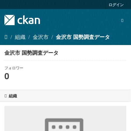
ス
ログイン
キ
ッ
Togg
プ
navig
し
て
組織
金沢市
金沢市 国勢調査データ
内
容
へ
金沢市 国勢調査データ
フォロワー
0
組織