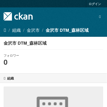
ス
ログイン
キ
ッ
Togg
プ
navig
し
て
組織
金沢市
金沢市 DTM_森林区域
内
容
へ
金沢市 DTM_森林区域
フォロワー
0
組織